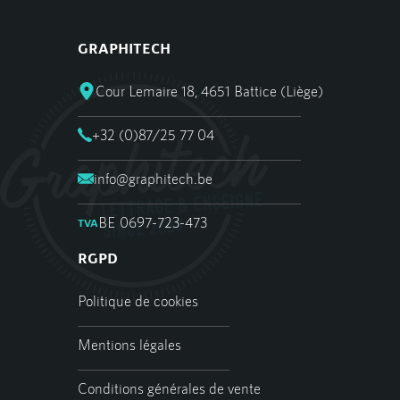
MENU
GRAPHITECH
Accueil
Cour Lemaire 18,
4651 Battice (Liège)
Graphitech Lettrage & Enseigne
+32 (0)87/25 77 04
Nos services
info@graphitech.be
Réalisations
BE 0697-723-473
TVA
RGPD
News
Politique de cookies
Contact
Mentions légales
Conditions générales de vente